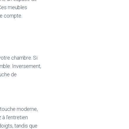
 Ces meubles
re compte.
votre chambre. Si
emble. Inversement,
ouche de
e touche moderne,
 à l’entretien
oigts, tandis que