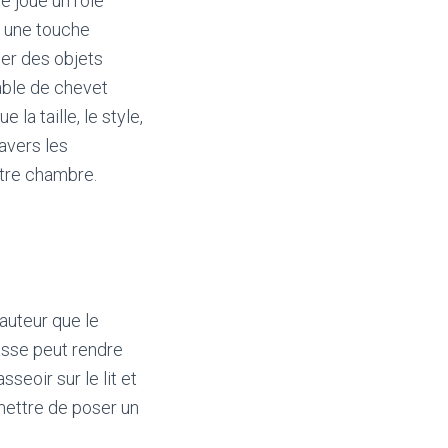
e joue un rôle
 une touche
ger des objets
table de chevet
la taille, le style,
ravers les
otre chambre.
hauteur que le
asse peut rendre
seoir sur le lit et
rmettre de poser un