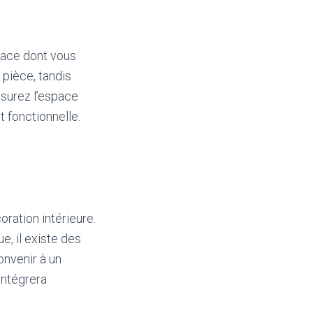
pace dont vous
 pièce, tandis
esurez l’espace
 fonctionnelle.
oration intérieure.
e, il existe des
onvenir à un
’intégrera