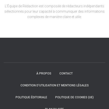
L'Équipe de Rédaction est composée de rédacteurs indépendants
sélectionnés pour leur capacité à communiquer des informations
complexes de manière claire et utile.
À PROPOS
CONTACT
CONDITION D’UTILISATION ET MENTIONS LÉGALES
POLITIQUE ÉDITORIALE
POLITIQUE DE COOKIES (UE)