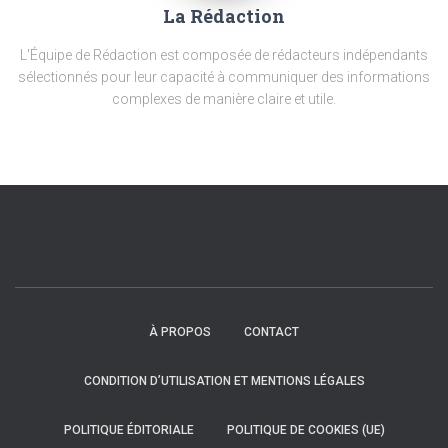
La Rédaction
L'Équipe de Rédaction est composée de rédacteurs indépendants
sélectionnés pour leur capacité à communiquer des informations
complexes de manière claire et utile.
À PROPOS
CONTACT
CONDITION D’UTILISATION ET MENTIONS LÉGALES
POLITIQUE ÉDITORIALE
POLITIQUE DE COOKIES (UE)