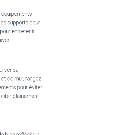
es équipements
 des supports pour
 pour entretenir
iver.
erver sa
 et de mur, rangez
pements pour éviter
ofiter pleinement
e bien réfléchir à