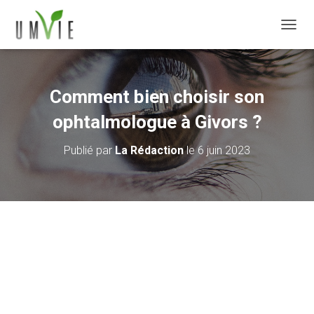
DÉPLI
Comment bien choisir son
ophtalmologue à Givors ?
Publié par
La Rédaction
le
6 juin 2023