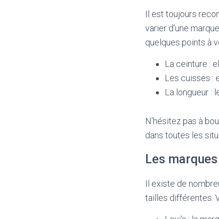
Il est toujours reco
varier d’une marque 
quelques points à vé
La ceinture : e
Les cuisses : 
La longueur : l
N’hésitez pas à bou
dans toutes les situ
Les marques
Il existe de nombr
tailles différentes.