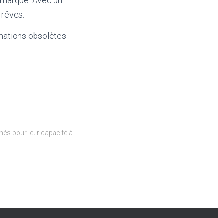
e marque. Avec un
 rêves.
mations obsolètes
és pour leur capacité à