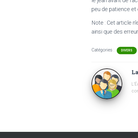
le jean avant de l’
peu de patience et 
Note : Cet article n
ainsi que des erreur
Catégories :
DIVERS
La
L'É
com