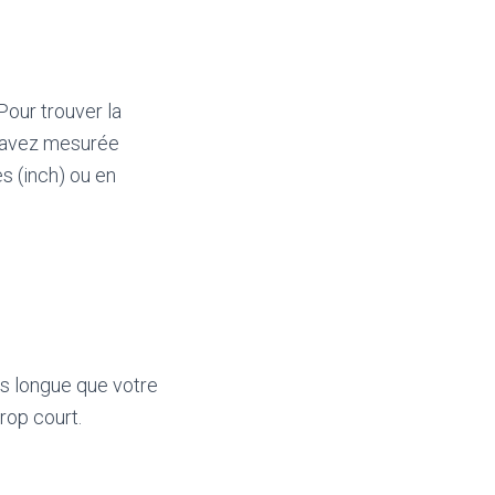
Pour trouver la
s avez mesurée
 (inch) ou en
.
.
.
us longue que votre
trop court.