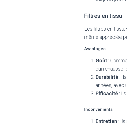
Filtres en tissu
Les filtres en tiss
même appréciée par
Avantages
Goût
: Comme l
qui rehausse l
Durabilité
: Il
années, avec u
Efficacité
: Il
Inconvénients
Entretien
: Il