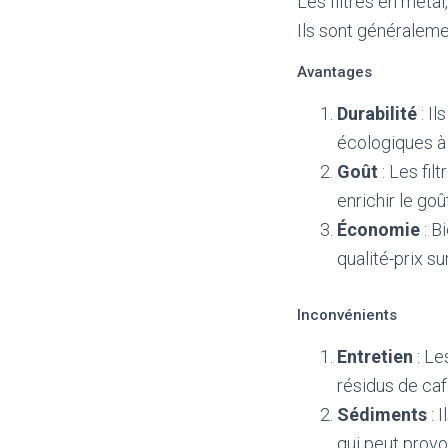
Les filtres en métal
Ils sont généralemen
Avantages
Durabilité
: Il
écologiques à
Goût
: Les fil
enrichir le go
Économie
: B
qualité-prix su
Inconvénients
Entretien
: Le
résidus de caf
Sédiments
: 
qui peut provo