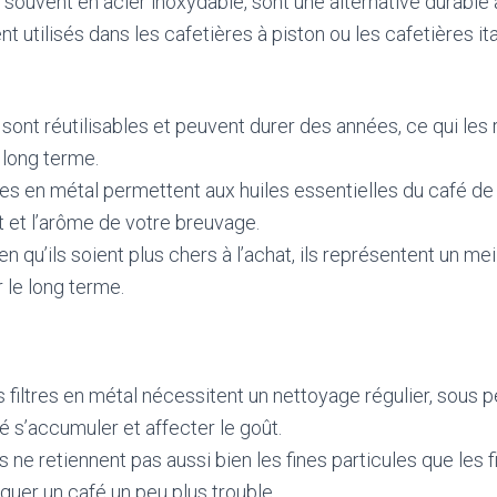
, souvent en acier inoxydable, sont une alternative durable a
t utilisés dans les cafetières à piston ou les cafetières it
s sont réutilisables et peuvent durer des années, ce qui les
 long terme.
tres en métal permettent aux huiles essentielles du café de
ût et l’arôme de votre breuvage.
ien qu’ils soient plus chers à l’achat, ils représentent un mei
r le long terme.
s filtres en métal nécessitent un nettoyage régulier, sous p
é s’accumuler et affecter le goût.
Ils ne retiennent pas aussi bien les fines particules que les f
quer un café un peu plus trouble.