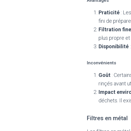
Avantages
Praticité
: Les
fini de préparer
Filtration fin
plus propre et
Disponibilité
:
Inconvénients
Goût
: Certain
rinçés avant ut
Impact envir
déchets. Il ex
Filtres en métal