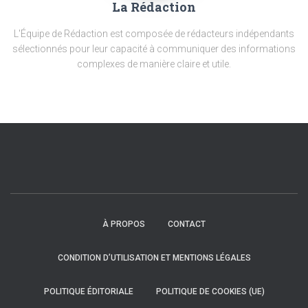
La Rédaction
L'Équipe de Rédaction est composée de rédacteurs indépendants
sélectionnés pour leur capacité à communiquer des informations
complexes de manière claire et utile.
À PROPOS
CONTACT
CONDITION D’UTILISATION ET MENTIONS LÉGALES
POLITIQUE ÉDITORIALE
POLITIQUE DE COOKIES (UE)