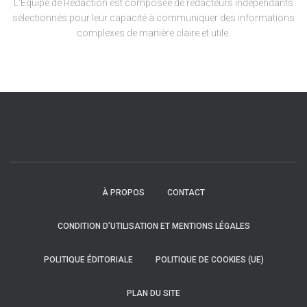
L'Équipe de Rédaction est composée de rédacteurs indépendants
sélectionnés pour leur capacité à communiquer des informations
complexes de manière claire et utile.
À PROPOS
CONTACT
CONDITION D’UTILISATION ET MENTIONS LÉGALES
POLITIQUE ÉDITORIALE
POLITIQUE DE COOKIES (UE)
PLAN DU SITE