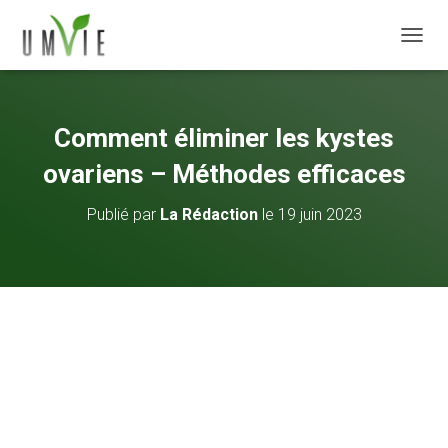
DÉPLI
Comment éliminer les kystes
ovariens – Méthodes efficaces
Publié par
La Rédaction
le
19 juin 2023