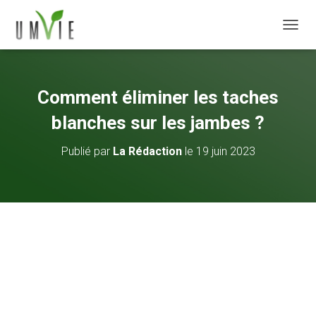
DÉPLI
Comment éliminer les taches
blanches sur les jambes ?
Publié par
La Rédaction
le
19 juin 2023