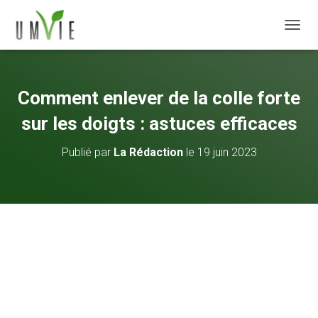
DÉPLI
Comment enlever de la colle forte
sur les doigts : astuces efficaces
Publié par
La Rédaction
le
19 juin 2023