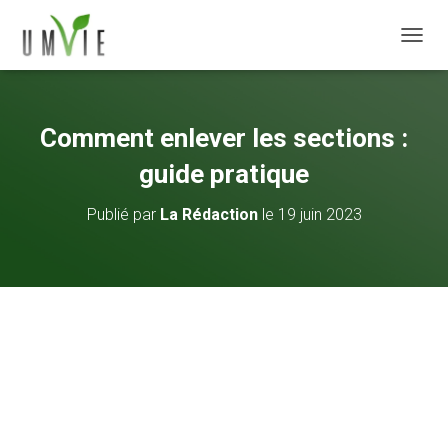
DÉPLI
Comment enlever les sections :
guide pratique
Publié par
La Rédaction
le
19 juin 2023