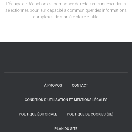
L'Équipe de Rédaction est composée de rédacteurs indépendants
sélectionnés pour leur capacité à communiquer des informations
complexes de manière claire et utile.
À PROPOS
CONTACT
CONDITION D’UTILISATION ET MENTIONS LÉGALES
POLITIQUE ÉDITORIALE
POLITIQUE DE COOKIES (UE)
PLAN DU SITE