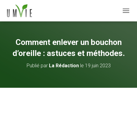
DÉPLI
Comment enlever un bouchon
d’oreille : astuces et méthodes.
Publié par
La Rédaction
le
19 juin 2023