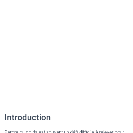
Introduction
Perdre du poids est souvent un défi difficile à relever pour