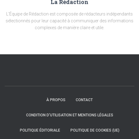
La Rédaction
L'Équipe de Rédaction est composée de rédacteurs indépendants
sélectionnés pour leur capacité à communiquer des informations
complexes de manière claire et utile.
À PROPOS
CONTACT
CONDITION D’UTILISATION ET MENTIONS LÉGALES
POLITIQUE ÉDITORIALE
POLITIQUE DE COOKIES (UE)