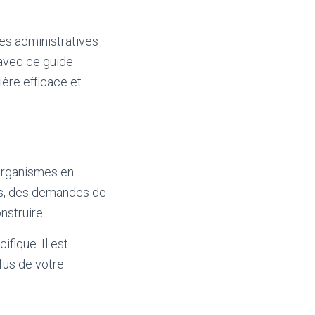
hes administratives
avec ce guide
ère efficace et
 organismes en
es, des demandes de
struire.
fique. Il est
efus de votre