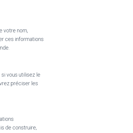
ue votre nom,
er ces informations
ande.
i vous utilisez le
rez préciser les
mations
s de construire,