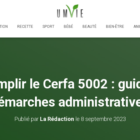
TION
RECETTE
SPORT
BÉBÉ
BEAUTÉ
BIEN-ÊTRE
AN
lir le Cerfa 5002 : gui
émarches administrativ
Publié par
La Rédaction
le
8 septembre 2023