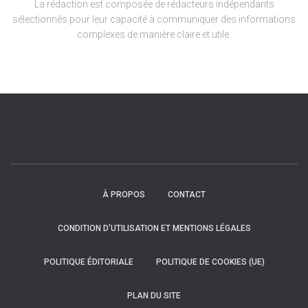
La rédaction est composée de rédacteurs indépendants
sélectionnés pour leur capacité à communiquer des informations
complexes de manière claire et utile.
À PROPOS
CONTACT
CONDITION D’UTILISATION ET MENTIONS LÉGALES
POLITIQUE ÉDITORIALE
POLITIQUE DE COOKIES (UE)
PLAN DU SITE