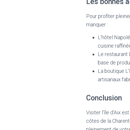
Les bonnes 
Pour profiter pleine
manquer :
L’hôtel Napolé
cuisine raffiné
Le restaurant 
base de produi
La boutique L’
artisanaux fabr
Conclusion
Visiter l’île d’Aix
côtes de la Charent
pleinement de votre