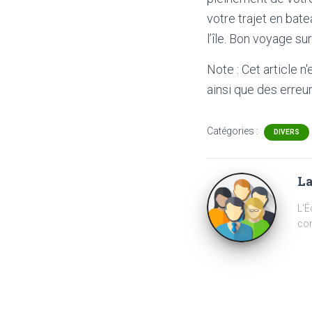
votre trajet en bat
l’île. Bon voyage sur l
Note : Cet article n
ainsi que des erreur
Catégories :
DIVERS
La
L'É
com