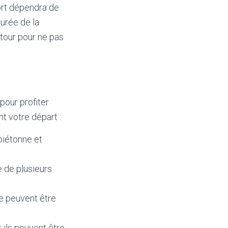
ort dépendra de
durée de la
etour pour ne pas
pour profiter
t votre départ :
piétonne et
e de plusieurs
le peuvent être
ils peuvent être