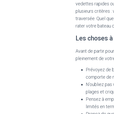
vedettes rapides ou
plusieurs critères 
traversée. Quel que 
rater votre bateau d
Les choses à
Avant de partir pour
pleinement de votre
Prévoyez de bo
comporte de 
N’oubliez pas v
plages et criq
Pensez à empor
limités en ter
Prenez de quo