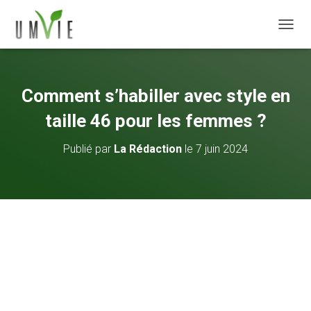
DÉPLI
Comment s’habiller avec style en
taille 46 pour les femmes ?
Publié par
La Rédaction
le
7 juin 2024