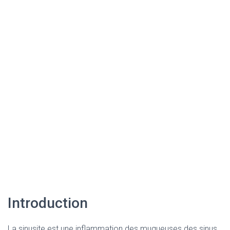
Introduction
La sinusite est une inflammation des muqueuses des sinus,