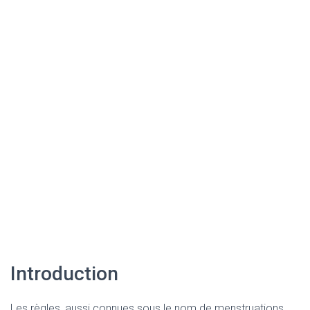
Introduction
Les règles, aussi connues sous le nom de menstruations,