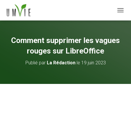
DÉPLI
Comment supprimer les vagues
rouges sur LibreOffice
Publié par
La Rédaction
le
19 juin 2023