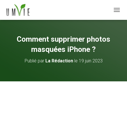
DÉPLI
Comment supprimer photos
masquées iPhone ?
Publié par
La Rédaction
le
19 juin 2023