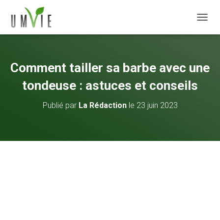
DÉPLI
Comment tailler sa barbe avec une
tondeuse : astuces et conseils
Publié par
La Rédaction
le
23 juin 2023