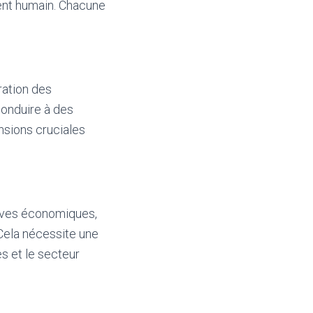
ent humain. Chacune
ration des
conduire à des
nsions cruciales
ives économiques,
 Cela nécessite une
s et le secteur