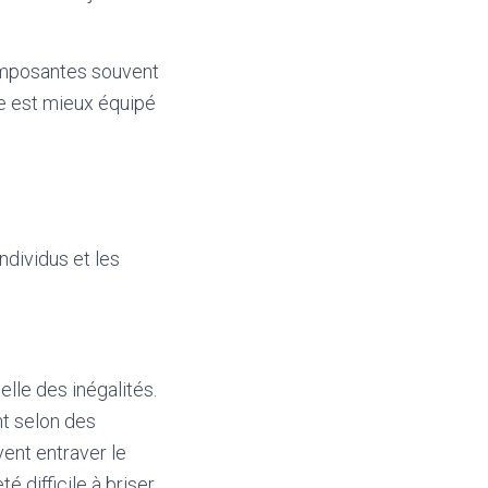
composantes souvent
e est mieux équipé
ndividus et les
lle des inégalités.
t selon des
ent entraver le
difficile à briser.