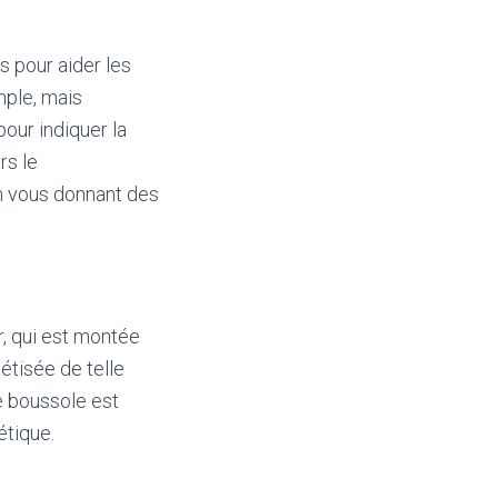
s pour aider les
mple, mais
our indiquer la
rs le
en vous donnant des
, qui est montée
étisée de telle
e boussole est
étique.