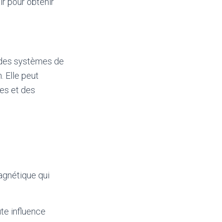
ir pour obtenir
t des systèmes de
. Elle peut
es et des
magnétique qui
ute influence