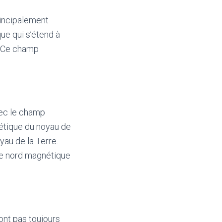
rincipalement
ue qui s’étend à
e. Ce champ
avec le champ
nétique du noyau de
oyau de la Terre.
ôle nord magnétique
ont pas toujours