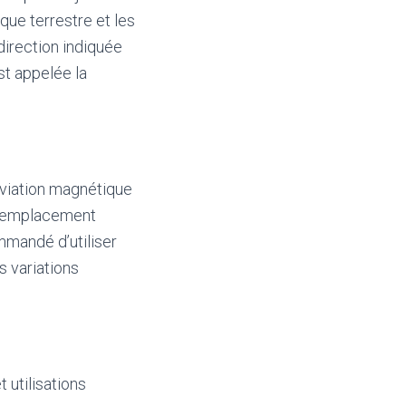
que terrestre et les
 direction indiquée
st appelée la
éviation magnétique
 l’emplacement
mmandé d’utiliser
s variations
 utilisations