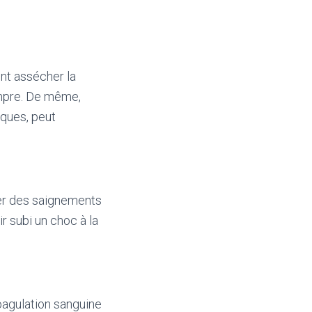
nt assécher la
ompre. De même,
iques, peut
uer des saignements
ir subi un choc à la
coagulation sanguine