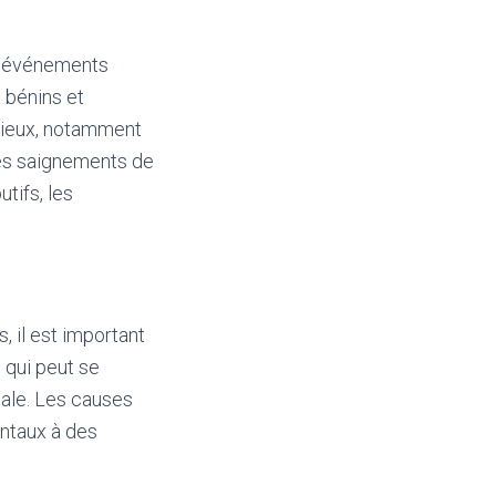
s événements
t bénins et
érieux, notamment
 les saignements de
tifs, les
, il est important
 qui peut se
sale. Les causes
entaux à des