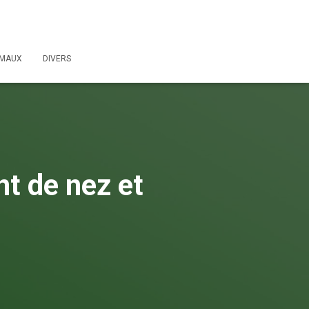
IMAUX
DIVERS
t de nez et