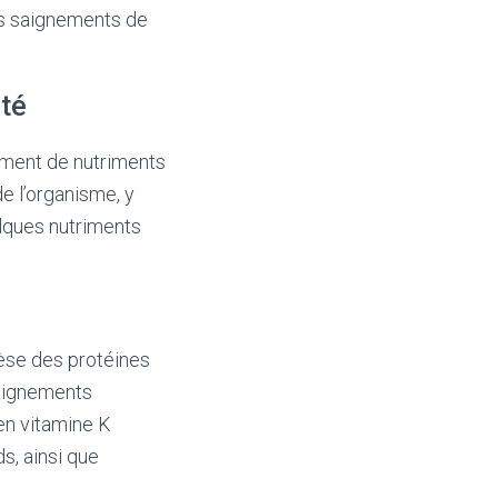
des saignements de
nté
amment de nutriments
e l’organisme, y
elques nutriments
hèse des protéines
saignements
en vitamine K
s, ainsi que