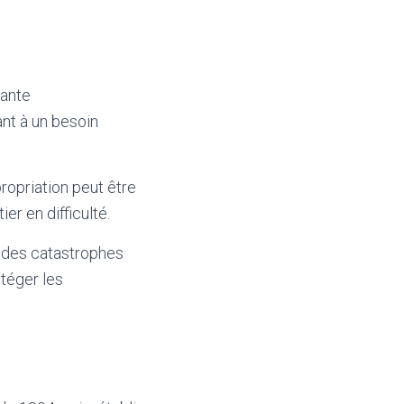
rante
dant à un besoin
propriation peut être
er en difficulté.
 des catastrophes
otéger les