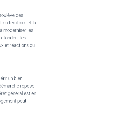
 soulève des
du territoire et la
t à moderniser les
profondeur les
x et réactions qu’il
érir un bien
te démarche repose
térêt général est en
 logement peut