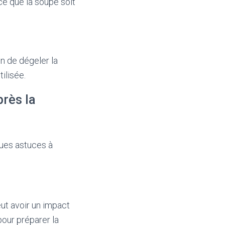
ce que la soupe soit
n de dégeler la
ilisée.
près la
ques astuces à
eut avoir un impact
 pour préparer la