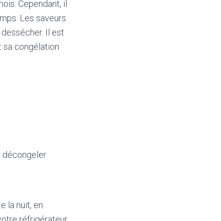
ois. Cependant, il
temps. Les saveurs
 dessécher. Il est
 sa congélation
r décongeler
 la nuit, en
otre réfrigérateur.