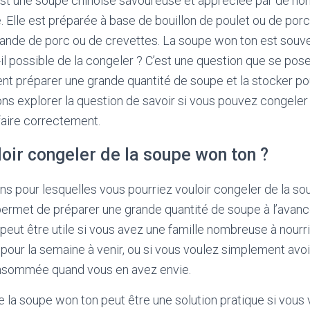
st une soupe chinoise savoureuse et appréciée par de n
. Elle est préparée à base de bouillon de poulet ou de porc
a viande de porc ou de crevettes. La soupe won ton est sou
t-il possible de la congeler ? C’est une question que se p
nt préparer une grande quantité de soupe et la stocker pou
llons explorer la question de savoir si vous pouvez congele
faire correctement.
oir congeler de la soupe won ton ?
sons pour lesquelles vous pourriez vouloir congeler de la s
permet de préparer une grande quantité de soupe à l’avanc
 peut être utile si vous avez une famille nombreuse à nourri
pour la semaine à venir, ou si vous voulez simplement avo
onsommée quand vous en avez envie.
e la soupe won ton peut être une solution pratique si vous 