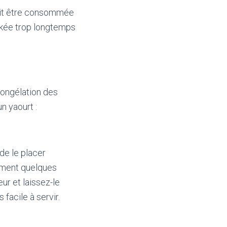
oit être consommée
ockée trop longtemps
congélation des
n yaourt :
de le placer
lement quelques
ur et laissez-le
facile à servir.