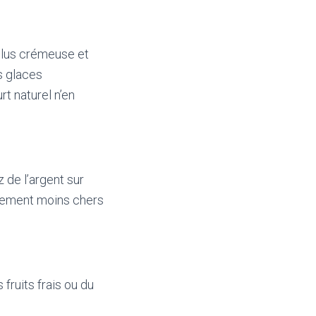
plus crémeuse et
es glaces
t naturel n’en
 de l’argent sur
alement moins chers
fruits frais ou du