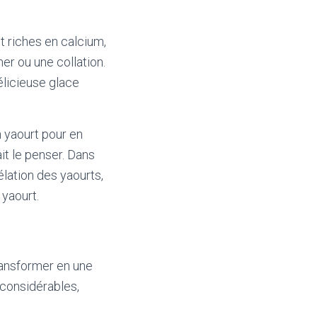
t riches en calcium,
ner ou une collation.
élicieuse glace
n yaourt pour en
it le penser. Dans
élation des yaourts,
 yaourt.
transformer en une
 considérables,