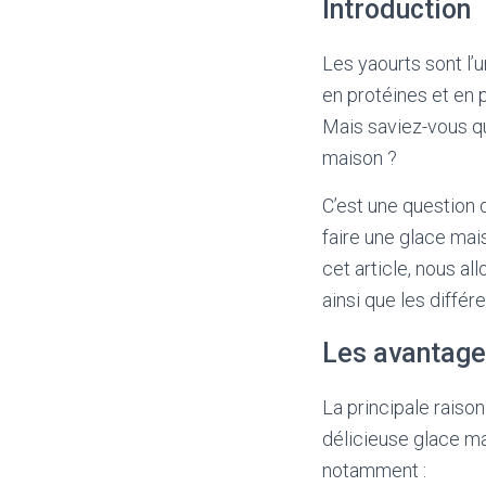
Introduction
Les yaourts sont l’
en protéines et en p
Mais saviez-vous q
maison ?
C’est une question 
faire une glace mai
cet article, nous al
ainsi que les diffé
Les avantage
La principale raiso
délicieuse glace m
notamment :