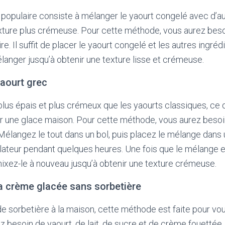
opulaire consiste à mélanger le yaourt congelé avec d’au
exture plus crémeuse. Pour cette méthode, vous aurez bes
ire. Il suffit de placer le yaourt congelé et les autres ingréd
anger jusqu’à obtenir une texture lisse et crémeuse.
aourt grec
plus épais et plus crémeux que les yaourts classiques, ce q
r une glace maison. Pour cette méthode, vous aurez besoi
 Mélangez le tout dans un bol, puis placez le mélange dans 
ateur pendant quelques heures. Une fois que le mélange est
ixez-le à nouveau jusqu’à obtenir une texture crémeuse.
a crème glacée sans sorbetière
de sorbetière à la maison, cette méthode est faite pour vo
 besoin de yaourt, de lait, de sucre et de crème fouettée