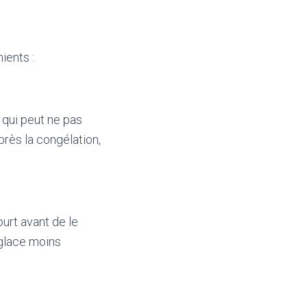
ients :
e qui peut ne pas
près la congélation,
ourt avant de le
 glace moins