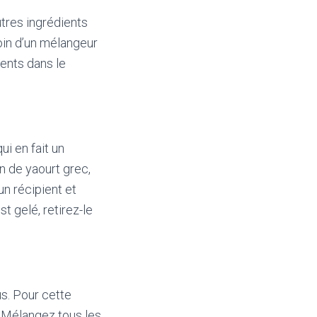
tres ingrédients
oin d’un mélangeur
ients dans le
ui en fait un
n de yaourt grec,
un récipient et
 gelé, retirez-le
us. Pour cette
. Mélangez tous les