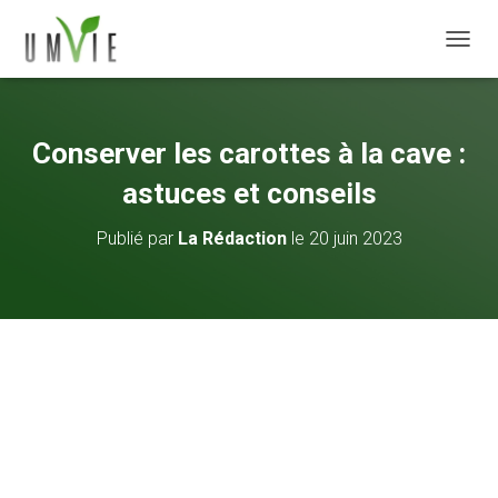
DÉPLI
Conserver les carottes à la cave :
astuces et conseils
Publié par
La Rédaction
le
20 juin 2023