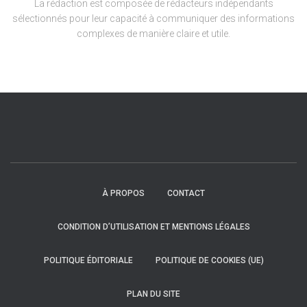
La rédaction est composée de rédacteurs indépendants
sélectionnés pour leur capacité à communiquer des informations
complexes de manière claire et utile.
À PROPOS
CONTACT
CONDITION D’UTILISATION ET MENTIONS LÉGALES
POLITIQUE ÉDITORIALE
POLITIQUE DE COOKIES (UE)
PLAN DU SITE