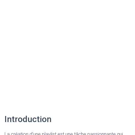
Introduction
La création d’une playlist est une tâche passionnante qui