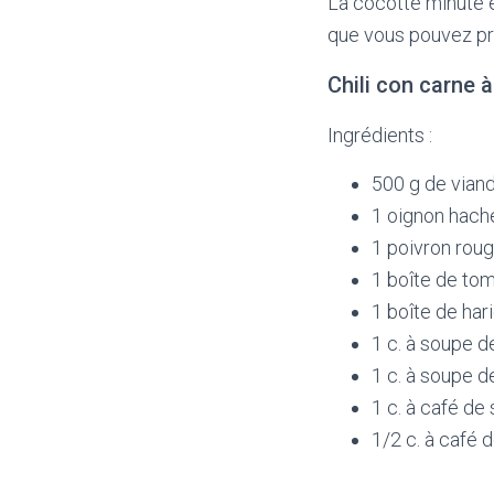
La cocotte minute e
que vous pouvez pr
Chili con carne 
Ingrédients :
500 g de vian
1 oignon hach
1 poivron rou
1 boîte de to
1 boîte de ha
1 c. à soupe 
1 c. à soupe d
1 c. à café de 
1/2 c. à café 