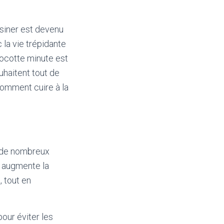
isiner est devenu
c la vie trépidante
 cocotte minute est
uhaitent tout de
comment cuire à la
e de nombreux
i augmente la
, tout en
ur éviter les