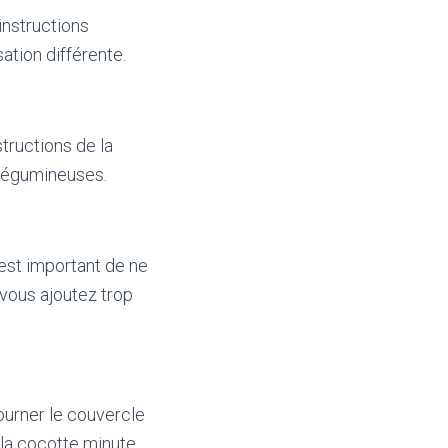
instructions
sation différente.
tructions de la
 légumineuses.
l est important de ne
 vous ajoutez trop
ourner le couvercle
la cocotte minute.