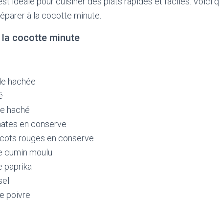
st idéale pour cuisiner des plats rapides et faciles. Voici
éparer à la cocotte minute.
à la cocotte minute
de hachée
é
ge haché
mates en conserve
ricots rouges en conserve
de cumin moulu
e paprika
sel
de poivre