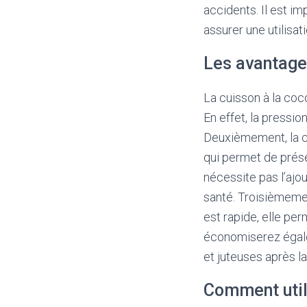
accidents. Il est im
assurer une utilisat
Les avantages
La cuisson à la co
En effet, la pressi
Deuxièmement, la cu
qui permet de prése
nécessite pas l’ajo
santé. Troisièmemen
est rapide, elle per
économiserez égale
et juteuses après la
Comment util