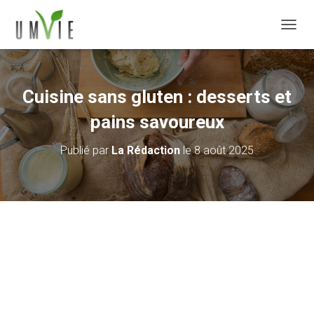
DÉPLI
Cuisine sans gluten : desserts et
pains savoureux
Publié par
La Rédaction
le
8 août 2025