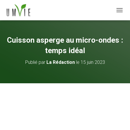
DÉPLI
Cuisson asperge au micro-ondes :
temps idéal
Publié par
La Rédaction
le
15 juin 2023