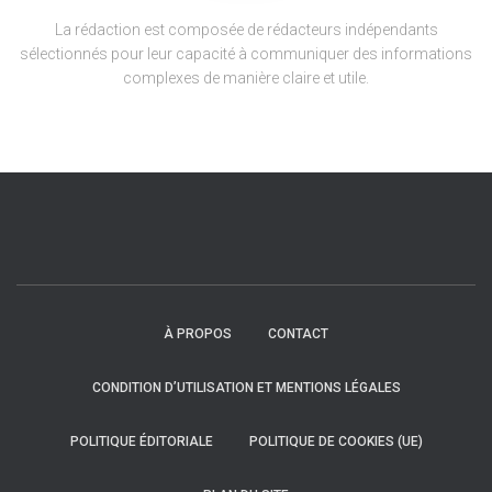
La rédaction est composée de rédacteurs indépendants
sélectionnés pour leur capacité à communiquer des informations
complexes de manière claire et utile.
À PROPOS
CONTACT
CONDITION D’UTILISATION ET MENTIONS LÉGALES
POLITIQUE ÉDITORIALE
POLITIQUE DE COOKIES (UE)