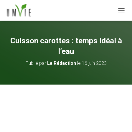
DÉPLI
Cuisson carottes : temps idéal à
l’eau
Publié par
La Rédaction
le
16 juin 2023