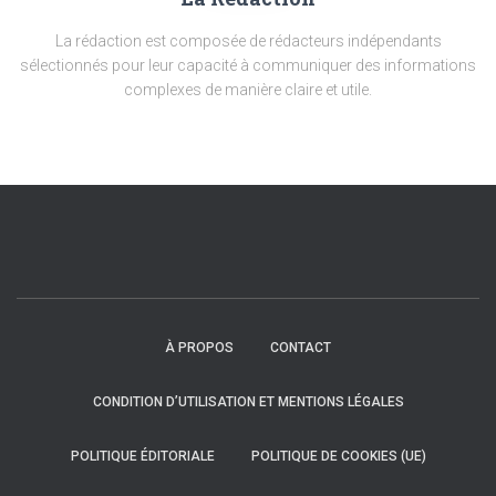
La rédaction est composée de rédacteurs indépendants
sélectionnés pour leur capacité à communiquer des informations
complexes de manière claire et utile.
À PROPOS
CONTACT
CONDITION D’UTILISATION ET MENTIONS LÉGALES
POLITIQUE ÉDITORIALE
POLITIQUE DE COOKIES (UE)