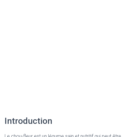
Introduction
Le chou-fleur est un légume sain et nutritif qui peut être