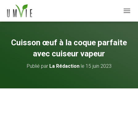
DÉPLI
Cuisson œuf à la coque parfaite
avec cuiseur vapeur
Publié par
La Rédaction
le
15 juin 2023