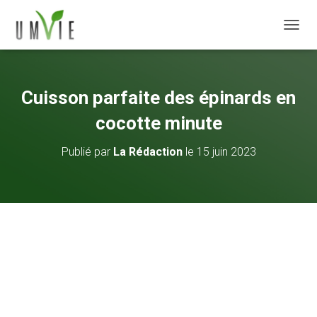
DÉPLI
Cuisson parfaite des épinards en
cocotte minute
Publié par
La Rédaction
le
15 juin 2023