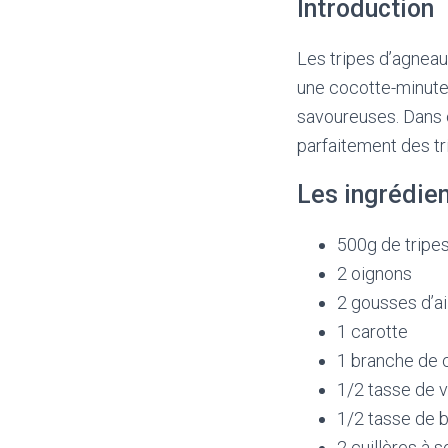
Introduction
Les tripes d’agneau
une cocotte-minute
savoureuses. Dans c
parfaitement des tr
Les ingrédie
500g de tripe
2 oignons
2 gousses d’ai
1 carotte
1 branche de c
1/2 tasse de v
1/2 tasse de b
2 cuillères à s