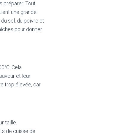
es préparer. Tout
ntient une grande
du sel, du poivre et
aîches pour donner
00°C. Cela
saveur et leur
re trop élevée, car
 taille.
uts de cuisse de