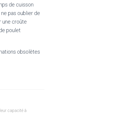
emps de cuisson
e ne pas oublier de
r une croûte
de poulet
mations obsolètes
eur capacité à