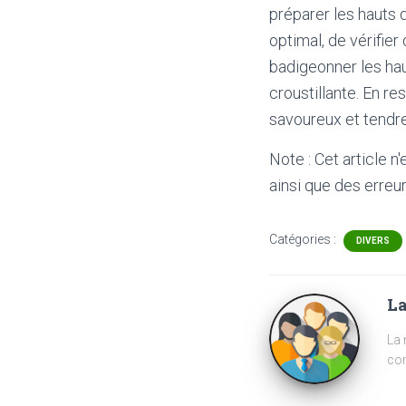
préparer les hauts 
optimal, de vérifier
badigeonner les ha
croustillante. En r
savoureux et tendre
Note : Cet article n
ainsi que des erreur
Catégories :
DIVERS
La
La 
com