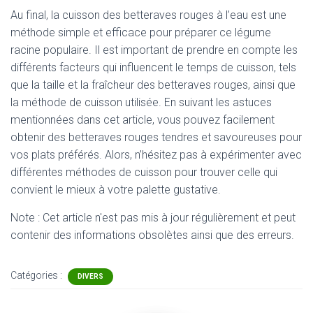
Au final, la cuisson des betteraves rouges à l’eau est une
méthode simple et efficace pour préparer ce légume
racine populaire. Il est important de prendre en compte les
différents facteurs qui influencent le temps de cuisson, tels
que la taille et la fraîcheur des betteraves rouges, ainsi que
la méthode de cuisson utilisée. En suivant les astuces
mentionnées dans cet article, vous pouvez facilement
obtenir des betteraves rouges tendres et savoureuses pour
vos plats préférés. Alors, n’hésitez pas à expérimenter avec
différentes méthodes de cuisson pour trouver celle qui
convient le mieux à votre palette gustative.
Note : Cet article n'est pas mis à jour régulièrement et peut
contenir
des informations obsolètes ainsi que des erreurs.
Catégories :
DIVERS