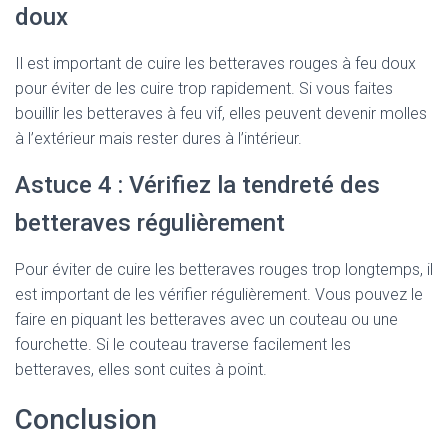
doux
Il est important de cuire les betteraves rouges à feu doux
pour éviter de les cuire trop rapidement. Si vous faites
bouillir les betteraves à feu vif, elles peuvent devenir molles
à l’extérieur mais rester dures à l’intérieur.
Astuce 4 : Vérifiez la tendreté des
betteraves régulièrement
Pour éviter de cuire les betteraves rouges trop longtemps, il
est important de les vérifier régulièrement. Vous pouvez le
faire en piquant les betteraves avec un couteau ou une
fourchette. Si le couteau traverse facilement les
betteraves, elles sont cuites à point.
Conclusion