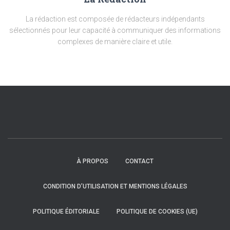
La rédaction est composée de rédacteurs indépendants
sélectionnés pour leur capacité à communiquer des informations
complexes de manière claire et utile.
À PROPOS
CONTACT
CONDITION D’UTILISATION ET MENTIONS LÉGALES
POLITIQUE ÉDITORIALE
POLITIQUE DE COOKIES (UE)