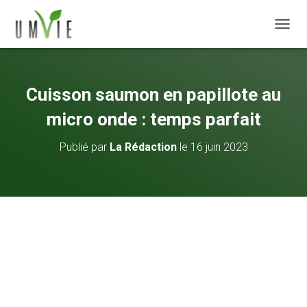
DÉPLI
Cuisson saumon en papillote au
micro onde : temps parfait
Publié par
La Rédaction
le
16 juin 2023