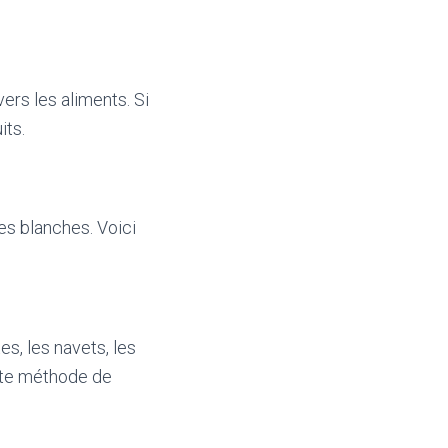
ers les aliments. Si
its.
es blanches. Voici
s, les navets, les
ette méthode de
.