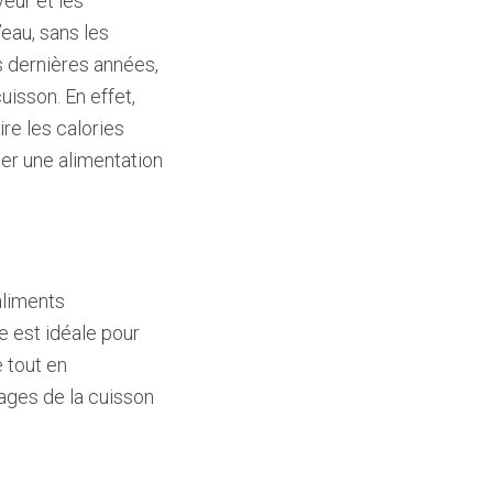
eur et les
’eau, sans les
s dernières années,
isson. En effet,
re les calories
er une alimentation
aliments
e est idéale pour
e tout en
tages de la cuisson