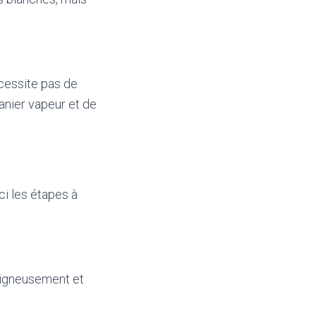
écessite pas de
panier vapeur et de
ci les étapes à
oigneusement et