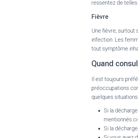
ressentez de telles
Fièvre
Une fièvre, surtout
infection. Les femm
tout symptôme inhab
Quand consul
Il est toujours pré
préoccupations conc
quelques situations
Si la décharg
mentionnés ci
Si la décharge
Si vous avez d