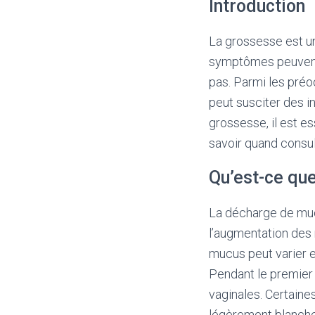
Introduction
La grossesse est u
symptômes peuvent s
pas. Parmi les pré
peut susciter des i
grossesse, il est 
savoir quand consul
Qu’est-ce qu
La décharge de muc
l’augmentation des
mucus peut varier e
Pendant le premier 
vaginales. Certain
légèrement blanche