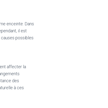
mme enceinte. Dans
pendant, il est
s causes possibles
nt affecter la
changements
istance des
turelle à ces