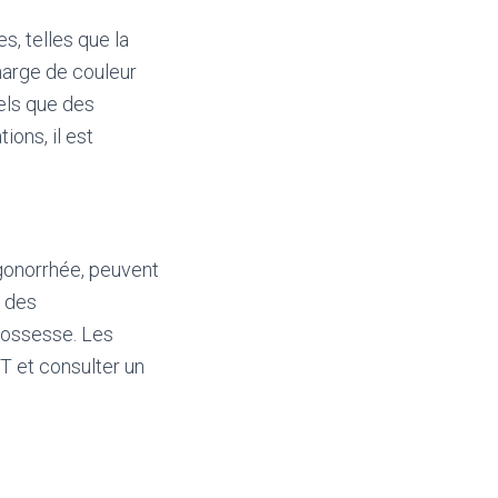
s, telles que la
harge de couleur
els que des
ons, il est
gonorrhée, peuvent
r des
grossesse. Les
 et consulter un