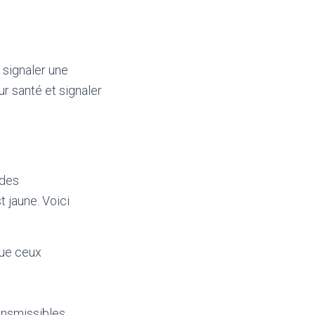
 signaler une
r santé et signaler
 des
t jaune. Voici
que ceux
ansmissibles.