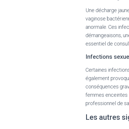
Une décharge jaune p
vaginose bactérienn
anormale. Ces infe
démangeaisons, une 
essentiel de consul
Infections sexue
Certaines infectio
également provoque
conséquences graves
femmes enceintes d
professionnel de sa
Les autres si