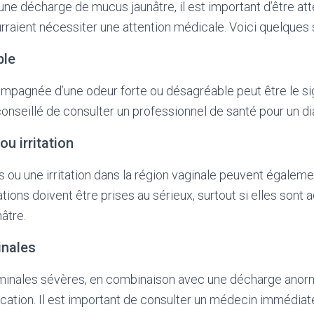
ne décharge de mucus jaunâtre, il est important d’être atte
aient nécessiter une attention médicale. Voici quelques si
ble
pagnée d’une odeur forte ou désagréable peut être le sig
 conseillé de consulter un professionnel de santé pour un d
u irritation
u une irritation dans la région vaginale peuvent égaleme
ations doivent être prises au sérieux, surtout si elles so
âtre.
inales
inales sévères, en combinaison avec une décharge anor
cation. Il est important de consulter un médecin immédia