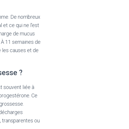
emme. De nombreux
et ce qui ne l’est
charge de mucus
. À 11 semaines de
 les causes et de
sesse ?
 souvent liée à
 progestérone. Ce
 grossesse.
s décharges
, transparentes ou